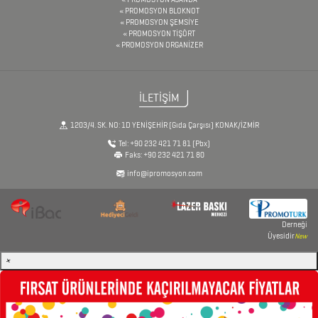
MAGNETLER
PROMOSYON BLOKNOT
PROMOSYON ŞEMSİYE
PROMOSYON TİŞÖRT
PROMOSYON ORGANİZER
MAGSAFE
KARTLIK
İLETİŞİM
MASA
1203/4. SK. NO: 1D YENİŞEHİR (Gıda Çarşısı) KONAK/İZMİR
SETLERİ
Tel:
+90 232 421 71 81
(Pbx)
Faks:
+90 232 421 71 80
info@ipromosyon.com
METRELER
MOUSE
PADLER
Derneği
Üyesidir
New
ORGANİZERLER
×
ÖZEL
SETLER