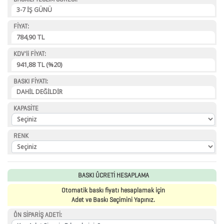
BİTKİ
3-7 İŞ GÜNÜ
YETİŞTİRME
FİYAT:
784,90
TL
ÜRÜNLERİ
KDV'li FİYAT:
BLOKNOTLAR
941,88
TL
(%20)
ÇAKI
BASKI FİYATI:
DAHİL DEĞİLDİR
&
TORNAVİDA
KAPASİTE
SETİ
RENK
ÇAKMAKLAR
CAM
BASKI ÜCRETİ HESAPLAMA
MATARA
Otomatik baskı fiyatı hesaplamak için
Adet ve Baskı Seçimini Yapınız.
&
ÖN SİPARİŞ ADETİ:
KARAF