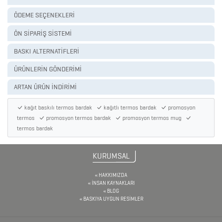
ÖDEME SEÇENEKLERİ
FENER
&
ÖN SİPARİŞ SİSTEMİ
MAKAS
BASKI ALTERNATİFLERİ
&
ÜRÜNLERİN GÖNDERİMİ
PENSE
ARTAN ÜRÜN İNDİRİMİ
FRENCH
kağıt baskılı termos bardak
kağıtlı termos bardak
promosyon
PRESS
termos
promosyon termos bardak
promosyon termos mug
termos bardak
GERİ
DÖNÜŞÜMLÜ
KURUMSAL
ÜRÜNLER
HAKKIMIZDA
KABLOSUZ
İNSAN KAYNAKLARI
BLOG
KULAKLIK
BASKIYA UYGUN RESİMLER
KALEM