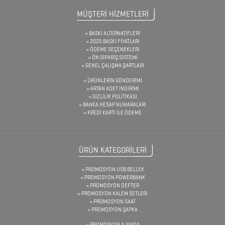
KUTULARI
MÜŞTERİ HİZMETLERİ
KALEM
BASKI ALTERNATİFLERİ
SETLERİ
2025 BASKI FİYATLARI
ÖDEME SEÇENEKLERİ
KALEMLER
ÖN SİPARİŞ SİSTEMİ
GENEL ÇALIŞMA ŞARTLARI
ÜRÜNLERİN GÖNDERİMİ
ARTAN ADET İNDİRİMİ
KALEMLİKLER
GİZLİLİK POLİTİKASI
BANKA HESAP NUMARALARI
KARTVİZİTLİKLER
KREDİ KARTI İLE ÖDEME
KİBRİTLER
KIRTASİYE
ÜRÜN KATEGORİLERİ
PROMOSYON USB BELLEK
PROMOSYON POWERBANK
KÜP
PROMOSYON DEFTER
PROMOSYON KALEM SETLERİ
BLOKNOTLAR
PROMOSYON SAAT
PROMOSYON ŞAPKA
PROMOSYON AJANDA