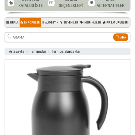
KATALOG İSTE
SEÇENEKLERİ
ALTERNATİFLERİ
SIRALA
EN POPÜLER
ALFABETİK
EN YENİLER
İNDİRİMLİLER
FIRSAT ÜRÜNLERİ
ARA
Anasayfa
Termoslar
Termos Bardaklar
2026
PROMOSYON
AJANDA
2026
PROMOSYON