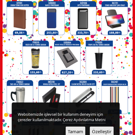
PLAKET
PLASTİK
MATARA
POST
İT
ÜRÜNLER
POWER
BANK
ROZETLER
Websitemizde işlevsel bir kullanım deneyimi için
çerezler kullanılmaktadır.
Çerez Aydınlatma Metni
SAAT
Tamam
Özelleştir
ÇEŞİTLERİ