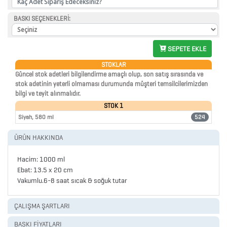
ÇANTALAR
BASKI SEÇENEKLERİ:
SEPETE EKLE
DEFTER
STOKLAR
&
Güncel stok adetleri bilgilendirme amaçlı olup, son satış sırasında ve
TARİHSİZ
stok adetinin yeterli olmaması durumunda müşteri temsilcilerimizden
bilgi ve teyit alınmalıdır.
AJANDA
STOK 1
Siyah, 580 ml
524
DİĞER
ÜRÜN HAKKINDA
TEKNOLOJİK
Hacim: 1000 ml
ÜRÜNLER
Ebat: 13.5 x 20 cm
Vakumlu.6-8 saat sıcak & soğuk tutar
DİĞER
ÇALIŞMA ŞARTLARI
ÜRÜNLER
BASKI FİYATLARI