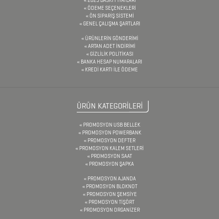
TARİHSİZ
ÖDEME SEÇENEKLERİ
ÖN SİPARİŞ SİSTEMİ
AJANDA
GENEL ÇALIŞMA ŞARTLARI
ÜRÜNLERİN GÖNDERİMİ
ARTAN ADET İNDİRİMİ
DİĞER
GİZLİLİK POLİTİKASI
BANKA HESAP NUMARALARI
TEKNOLOJİK
KREDİ KARTI İLE ÖDEME
ÜRÜNLER
ÜRÜN KATEGORİLERİ
DİĞER
PROMOSYON USB BELLEK
ÜRÜNLER
PROMOSYON POWERBANK
PROMOSYON DEFTER
PROMOSYON KALEM SETLERİ
PROMOSYON SAAT
FENER
PROMOSYON ŞAPKA
&
PROMOSYON AJANDA
PROMOSYON BLOKNOT
MAKAS
PROMOSYON ŞEMSİYE
PROMOSYON TİŞÖRT
&
PROMOSYON ORGANİZER