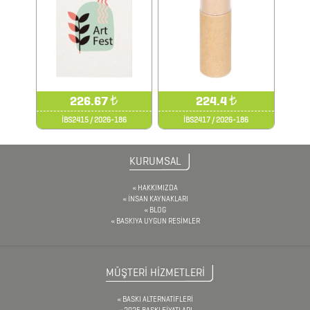
ÇAKI
&
TORNAVİDA
SETİ
ÇAKMAKLAR
226.67
₺
224.4
₺
İBS2415 / 2026-186
İBS2417 / 2026-186
CAM
KURUMSAL
MATARA
&
HAKKIMIZDA
İNSAN KAYNAKLARI
KARAF
BLOG
BASKIYA UYGUN RESİMLER
ÇANTALAR
MÜŞTERİ HİZMETLERİ
DEFTER
&
BASKI ALTERNATİFLERİ
2025 BASKI FİYATLARI