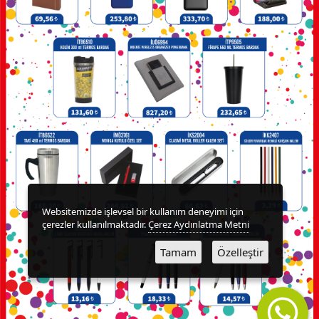
KALEMLİKLER
KARTVİZİTLİKLER
KİBRİTLER
KIRTASİYE
KÜP
BLOKNOTLAR
Websitemizde işlevsel bir kullanım deneyimi için
çerezler kullanılmaktadır.
Çerez Aydınlatma Metni
MAGNETLER
Tamam
Özelleştir
MAGSAFE
KARTLIK