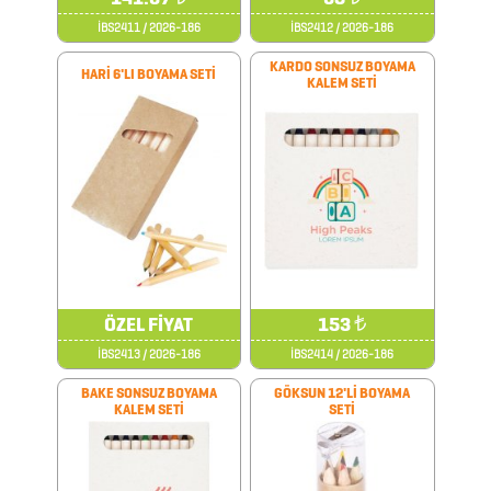
AKSESUARLARI
İBS2411 / 2026-186
İBS2412 / 2026-186
KARDO SONSUZ BOYAMA
HARİ 6'LI BOYAMA SETİ
KALEM SETİ
AYNALAR
BARDAK
&
FİNCAN
BARDAK
ALTLIKLARI
ÖZEL FİYAT
153
₺
BİTKİ
İBS2413 / 2026-186
İBS2414 / 2026-186
YETİŞTİRME
BAKE SONSUZ BOYAMA
GÖKSUN 12'Lİ BOYAMA
KALEM SETİ
SETİ
ÜRÜNLERİ
BLOKNOTLAR