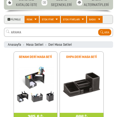
KATALOG İSTE
SEÇENEKLERİ
ALTERNATİFLERİ
FİLTRELE
RENK
STOK FİYAT
STOK FİYATLARI
BASKI
ARA
2026
Anasayfa
Masa Setleri
Deri Masa Setleri
PROMOSYON
AJANDA
SENAM DERİ MASA SETİ
OHPA DERİ MASA SETİ
2026
PROMOSYON
TAKVİM
ANAHTARLIK
345.6
₺
444
₺