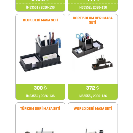
İMS3551 / 2026-136
İMS3552 / 2026-136
ARABA
DÖRT BÖLÜM DERİ MASA
AKSESUARLARI
BLOK DERİ MASA SETİ
SETİ
AYNALAR
BARDAK
&
FİNCAN
300
₺
372
₺
BARDAK
İMS3554 / 2026-136
İMS3555 / 2026-136
ALTLIKLARI
BİTKİ
TÜRKEM DERİ MASA SETİ
WORLD DERİ MASA SETİ
YETİŞTİRME
ÜRÜNLERİ