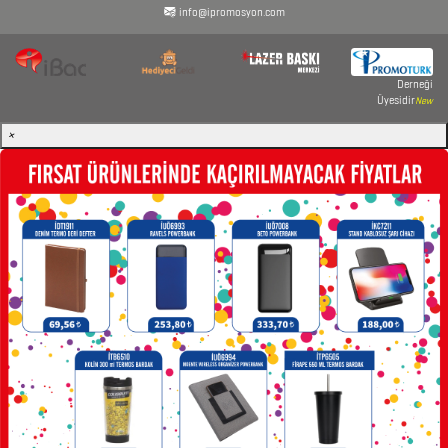
KALEMLER
info@ipromosyon.com
KALEMLİKLER
Derneği
Üyesidir
New
KARTVİZİTLİKLER
×
KİBRİTLER
KIRTASİYE
KÜP
BLOKNOTLAR
MAGNETLER
MAGSAFE