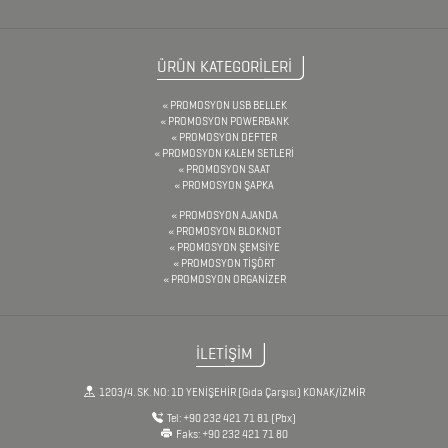
&
PENSE
ÜRÜN KATEGORİLERİ
FRENCH
PROMOSYON USB BELLEK
PRESS
PROMOSYON POWERBANK
PROMOSYON DEFTER
PROMOSYON KALEM SETLERİ
GERİ
PROMOSYON SAAT
PROMOSYON ŞAPKA
DÖNÜŞÜMLÜ
PROMOSYON AJANDA
ÜRÜNLER
PROMOSYON BLOKNOT
PROMOSYON ŞEMSİYE
KABLOSUZ
PROMOSYON TİŞÖRT
PROMOSYON ORGANİZER
KULAKLIK
KALEM
İLETİŞİM
KUTULARI
KALEM
1203/4. SK. NO: 1D YENİŞEHİR (Gıda Çarşısı) KONAK/İZMİR
Tel:
+90 232 421 71 81
(Pbx)
SETLERİ
Faks:
+90 232 421 71 80