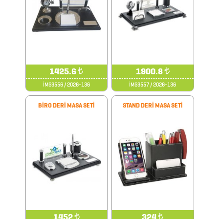
BLOKNOTLAR
ÇAKI
&
TORNAVİDA
SETİ
1425.6
₺
1900.8
₺
İMS3556 / 2026-136
İMS3557 / 2026-136
ÇAKMAKLAR
BİRO DERİ MASA SETİ
STAND DERİ MASA SETİ
CAM
MATARA
&
KARAF
ÇANTALAR
1452
₺
324
₺
DEFTER