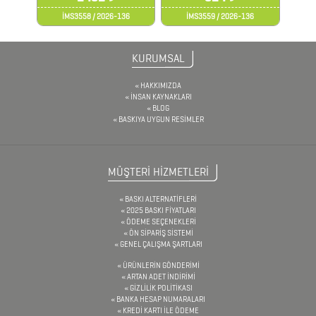
İMS3558 / 2026-136
İMS3559 / 2026-136
&
TARİHSİZ
KURUMSAL
AJANDA
HAKKIMIZDA
İNSAN KAYNAKLARI
DİĞER
BLOG
BASKIYA UYGUN RESİMLER
TEKNOLOJİK
ÜRÜNLER
MÜŞTERİ HİZMETLERİ
DİĞER
BASKI ALTERNATİFLERİ
2025 BASKI FİYATLARI
ÜRÜNLER
ÖDEME SEÇENEKLERİ
ÖN SİPARİŞ SİSTEMİ
GENEL ÇALIŞMA ŞARTLARI
ÜRÜNLERİN GÖNDERİMİ
FENER
ARTAN ADET İNDİRİMİ
GİZLİLİK POLİTİKASI
&
BANKA HESAP NUMARALARI
MAKAS
KREDİ KARTI İLE ÖDEME