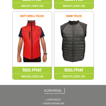
İBA8162 / 2026-192
İBA8164 / 2026-192
AYNALAR
SOFT SHELL YELEK
SUNE YELEK
BARDAK
&
FİNCAN
BARDAK
ALTLIKLARI
BİTKİ
ÖZEL FİYAT
ÖZEL FİYAT
YETİŞTİRME
İBA8169 / 2026-192
İBA8170 / 2026-192
ÜRÜNLERİ
BLOKNOTLAR
KURUMSAL
ÇAKI
HAKKIMIZDA
İNSAN KAYNAKLARI
&