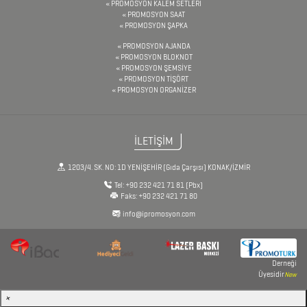
AJANDA
PROMOSYON KALEM SETLERİ
PROMOSYON SAAT
PROMOSYON ŞAPKA
DİĞER
PROMOSYON AJANDA
PROMOSYON BLOKNOT
TEKNOLOJİK
PROMOSYON ŞEMSİYE
PROMOSYON TİŞÖRT
ÜRÜNLER
PROMOSYON ORGANİZER
DİĞER
İLETİŞİM
ÜRÜNLER
1203/4. SK. NO: 1D YENİŞEHİR (Gıda Çarşısı) KONAK/İZMİR
Tel:
+90 232 421 71 81
(Pbx)
Faks:
+90 232 421 71 80
FENER
info@ipromosyon.com
&
MAKAS
&
Derneği
Üyesidir
New
PENSE
×