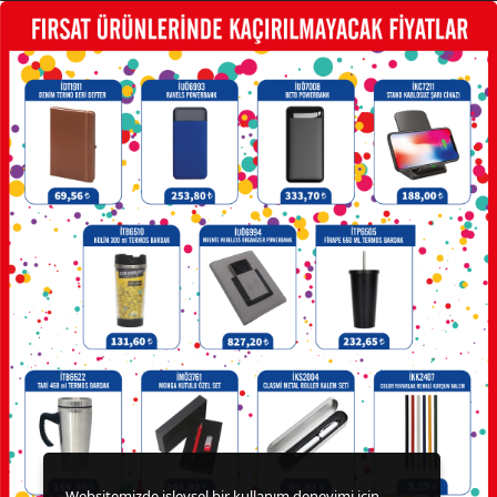
FRENCH
PRESS
GERİ
DÖNÜŞÜMLÜ
ÜRÜNLER
KABLOSUZ
KULAKLIK
KALEM
KUTULARI
KALEM
SETLERİ
KALEMLER
KALEMLİKLER
Websitemizde işlevsel bir kullanım deneyimi için