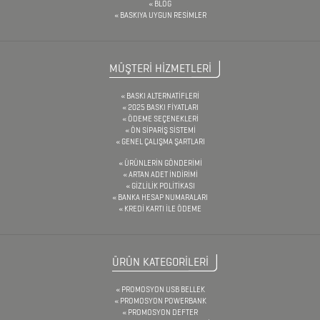
BLOG
BASKIYA UYGUN RESİMLER
TORNAVİDA
SETİ
ÇAKMAKLAR
MÜŞTERİ HİZMETLERİ
BASKI ALTERNATİFLERİ
2025 BASKI FİYATLARI
CAM
ÖDEME SEÇENEKLERİ
ÖN SİPARİŞ SİSTEMİ
MATARA
GENEL ÇALIŞMA ŞARTLARI
&
ÜRÜNLERİN GÖNDERİMİ
ARTAN ADET İNDİRİMİ
KARAF
GİZLİLİK POLİTİKASI
BANKA HESAP NUMARALARI
ÇANTALAR
KREDİ KARTI İLE ÖDEME
DEFTER
ÜRÜN KATEGORİLERİ
&
PROMOSYON USB BELLEK
TARİHSİZ
PROMOSYON POWERBANK
PROMOSYON DEFTER