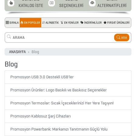
KATALOG İSTE
SEÇENEKLERİ
ALTERNATİFLERİ
SIRALA
EN POPÜLER
ALFABETİK
EN YENİLER
İNDİRİMLİLER
FIRSAT ÜRÜNLERİ
ARA
2026
ANASAYFA
Blog
PROMOSYON
Blog
AJANDA
Promosyon USB 3.0 Destekli USB'ler
Promosyon Ürünler: Logo Baskılı ve Baskısız Seçenekler
2026
PROMOSYON
Promosyon Termoslar: Sıcak İçeceklerinizi Her Yere Taşıyın!
TAKVİM
Promosyon Kablosuz Şarj Cihazları
ANAHTARLIK
Promosyon Powerbank: Markanızı Tanıtmanın Güçlü Yolu