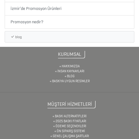
DEFTER
İzmir’de Promosyon Ürünleri
&
TARİHSİZ
Promosyon nedir?
AJANDA
blog
DİĞER
KURUMSAL
TEKNOLOJİK
HAKKIMIZDA
ÜRÜNLER
İNSAN KAYNAKLARI
BLOG
BASKIYA UYGUN RESİMLER
DİĞER
ÜRÜNLER
MÜŞTERİ HİZMETLERİ
BASKI ALTERNATİFLERİ
2025 BASKI FİYATLARI
FENER
ÖDEME SEÇENEKLERİ
ÖN SİPARİŞ SİSTEMİ
&
GENEL ÇALIŞMA ŞARTLARI