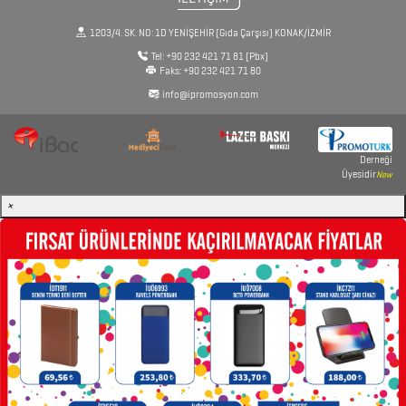
KALEMLER
1203/4. SK. NO: 1D YENİŞEHİR (Gıda Çarşısı) KONAK/İZMİR
Tel:
+90 232 421 71 81
(Pbx)
Faks:
+90 232 421 71 80
KALEMLİKLER
info@ipromosyon.com
KARTVİZİTLİKLER
KİBRİTLER
Derneği
Üyesidir
New
KIRTASİYE
×
KÜP
BLOKNOTLAR
MAGNETLER
MAGSAFE