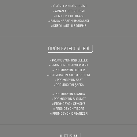
MAKAS
ÜRÜNLERİN GÖNDERİMİ
&
ARTAN ADET İNDİRİMİ
GİZLİLİK POLİTİKASI
PENSE
BANKA HESAP NUMARALARI
KREDİ KARTI İLE ÖDEME
FRENCH
PRESS
ÜRÜN KATEGORİLERİ
GERİ
PROMOSYON USB BELLEK
DÖNÜŞÜMLÜ
PROMOSYON POWERBANK
PROMOSYON DEFTER
ÜRÜNLER
PROMOSYON KALEM SETLERİ
PROMOSYON SAAT
KABLOSUZ
PROMOSYON ŞAPKA
KULAKLIK
PROMOSYON AJANDA
PROMOSYON BLOKNOT
KALEM
PROMOSYON ŞEMSİYE
PROMOSYON TİŞÖRT
KUTULARI
PROMOSYON ORGANİZER
KALEM
SETLERİ
İLETİŞİM