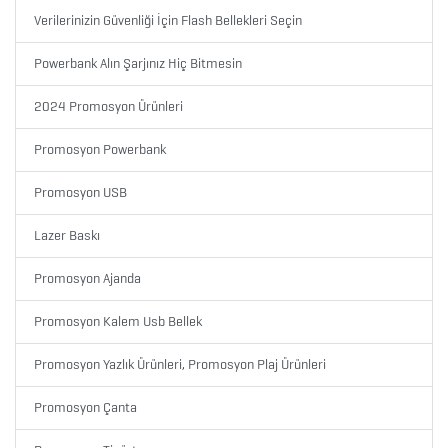
Verilerinizin Güvenliği İçin Flash Bellekleri Seçin
ARABA
Powerbank Alın Şarjınız Hiç Bitmesin
AKSESUARLARI
2024 Promosyon Ürünleri
AYNALAR
Promosyon Powerbank
BARDAK
Promosyon USB
&
Lazer Baskı
FİNCAN
Promosyon Ajanda
BARDAK
Promosyon Kalem Usb Bellek
ALTLIKLARI
Promosyon Yazlık Ürünleri, Promosyon Plaj Ürünleri
BİTKİ
YETİŞTİRME
Promosyon Çanta
ÜRÜNLERİ