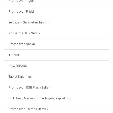
Promosyon Tişört
BLOKNOTLAR
Promosyon Frizbi
ÇAKI
Yelpaze – Serinleten Tanıtım
&
TORNAVİDA
Kokusuz Küllük Nedir?
SETİ
Promosyon Şapka
ÇAKMAKLAR
T-SHİRT
POWERBANK
CAM
MATARA
Tablet Kalemler
&
Promosyon USB Flash Bellek
KARAF
ÇANTALAR
Pull- Box , Markanızı fuar boyunca gezdirin..
Promosyon Termos Bardak