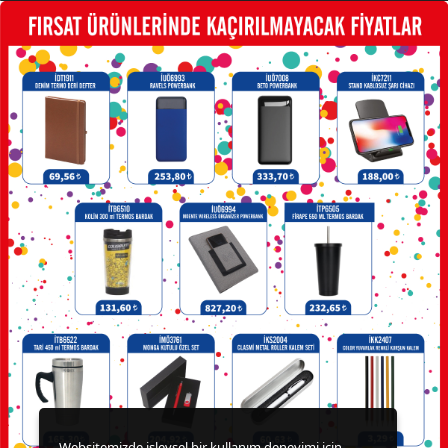
FRENCH
PRESS
GERİ
DÖNÜŞÜMLÜ
ÜRÜNLER
KABLOSUZ
KULAKLIK
KALEM
KUTULARI
KALEM
SETLERİ
KALEMLER
KALEMLİKLER
Websitemizde işlevsel bir kullanım deneyimi için