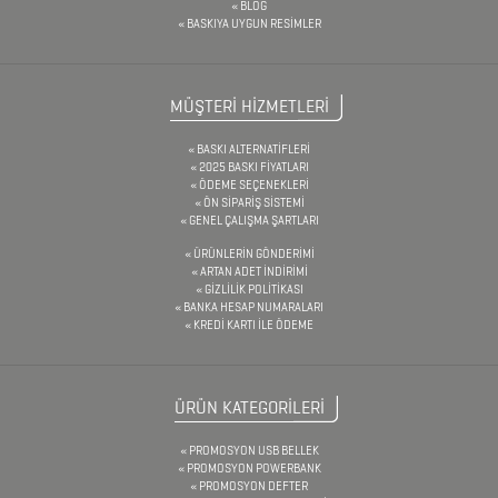
BLOG
BASKIYA UYGUN RESİMLER
TORNAVİDA
SETİ
ÇAKMAKLAR
MÜŞTERİ HİZMETLERİ
BASKI ALTERNATİFLERİ
2025 BASKI FİYATLARI
CAM
ÖDEME SEÇENEKLERİ
ÖN SİPARİŞ SİSTEMİ
MATARA
GENEL ÇALIŞMA ŞARTLARI
&
ÜRÜNLERİN GÖNDERİMİ
ARTAN ADET İNDİRİMİ
KARAF
GİZLİLİK POLİTİKASI
BANKA HESAP NUMARALARI
ÇANTALAR
KREDİ KARTI İLE ÖDEME
DEFTER
ÜRÜN KATEGORİLERİ
&
PROMOSYON USB BELLEK
TARİHSİZ
PROMOSYON POWERBANK
PROMOSYON DEFTER