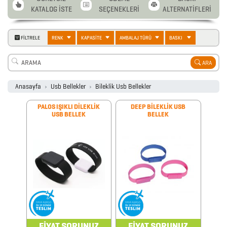
KATALOG İSTE
SEÇENEKLERİ
ALTERNATİFLERİ
2026
FİLTRELE
RENK
KAPASİTE
AMBALAJ TÜRÜ
BASKI
PROMOSYON
ARA
AJANDA
Anasayfa
Usb Bellekler
Bileklik Usb Bellekler
2026
PALOS IŞIKLI DİLEKLİK
DEEP BİLEKLİK USB
PROMOSYON
USB BELLEK
BELLEK
TAKVİM
ANAHTARLIK
ARABA
AKSESUARLARI
FİYAT SORUNUZ
FİYAT SORUNUZ