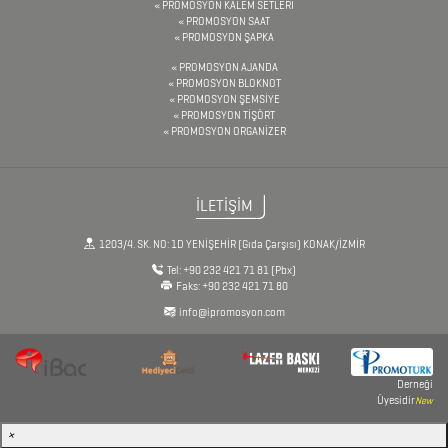
AJANDA
PROMOSYON KALEM SETLERİ
PROMOSYON SAAT
PROMOSYON ŞAPKA
DİĞER
PROMOSYON AJANDA
PROMOSYON BLOKNOT
TEKNOLOJİK
PROMOSYON ŞEMSİYE
PROMOSYON TİŞÖRT
ÜRÜNLER
PROMOSYON ORGANİZER
DİĞER
İLETİŞİM
ÜRÜNLER
1203/4. SK. NO: 1D YENİŞEHİR (Gıda Çarşısı) KONAK/İZMİR
Tel:
+90 232 421 71 81
(Pbx)
Faks:
+90 232 421 71 80
FENER
info@ipromosyon.com
&
MAKAS
&
Derneği
Üyesidir
New
PENSE
×