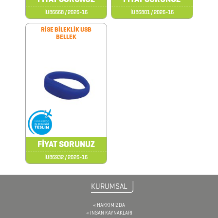
İUB6668 / 2026-16
İUB6801 / 2026-16
AYNALAR
RİSE BİLEKLİK USB
BELLEK
BARDAK
&
FİNCAN
BARDAK
ALTLIKLARI
BİTKİ
FİYAT SORUNUZ
YETİŞTİRME
İUB6932 / 2026-16
ÜRÜNLERİ
BLOKNOTLAR
KURUMSAL
ÇAKI
HAKKIMIZDA
İNSAN KAYNAKLARI
&