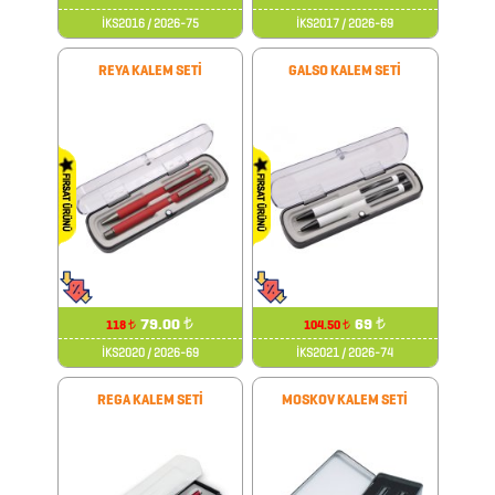
&
İKS2016 / 2026-75
İKS2017 / 2026-69
MAKAS
REYA KALEM SETİ
GALSO KALEM SETİ
&
PENSE
FRENCH
PRESS
GERİ
DÖNÜŞÜMLÜ
ÜRÜNLER
79.00
₺
69
₺
118
104.50
₺
₺
KABLOSUZ
İKS2020 / 2026-69
İKS2021 / 2026-74
KULAKLIK
REGA KALEM SETİ
MOSKOV KALEM SETİ
KALEM
KUTULARI
KALEM