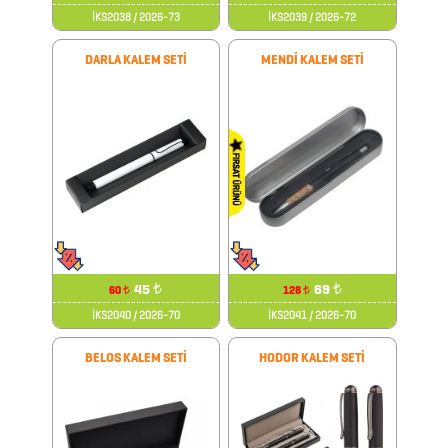
ŞARJ
İKS2038 / 2026-73
İKS2039 / 2026-72
CİHAZLARI
DARLA KALEM SETİ
MENDİ KALEM SETİ
ŞARJ
KABLOLARI
SEKRETERLİK
ŞEMSİYE
SPEAKER
TEKSTİL
ÜRÜNLERİ
45
₺
69
₺
60
128
₺
₺
İKS2040 / 2026-70
İKS2041 / 2026-70
TELEFON
BELOS KALEM SETİ
HODOR KALEM SETİ
STANDI
&
TUTUCU