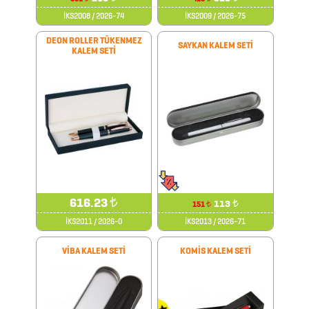
ÜRÜNLERİ
İKS2008 / 2026-74
İKS2009 / 2026-75
BLOKNOTLAR
DEON ROLLER TÜKENMEZ
SAYKAN KALEM SETİ
KALEM SETİ
ÇAKI
&
TORNAVİDA
SETİ
ÇAKMAKLAR
616.23
₺
CAM
113
₺
151
₺
MATARA
İKS2011 / 2026-0
İKS2013 / 2026-71
&
VİBA KALEM SETİ
KOMİS KALEM SETİ
KARAF
ÇANTALAR