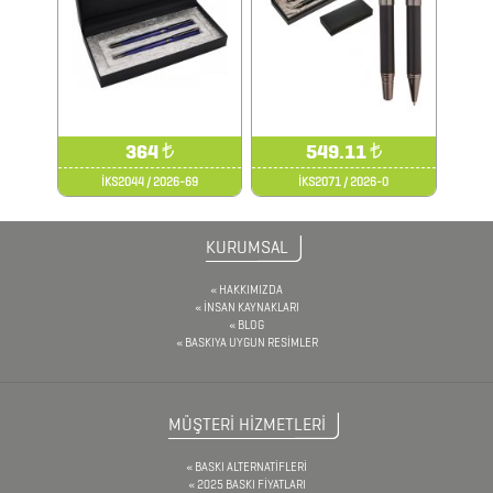
TERMOSLAR
USB
BELLEKLER
364
₺
549.11
₺
İKS2044 / 2026-69
İKS2071 / 2026-0
YELPAZE
KURUMSAL
HAKKIMIZDA
İNSAN KAYNAKLARI
BLOG
BASKIYA UYGUN RESİMLER
MÜŞTERİ HİZMETLERİ
BASKI ALTERNATİFLERİ
2025 BASKI FİYATLARI