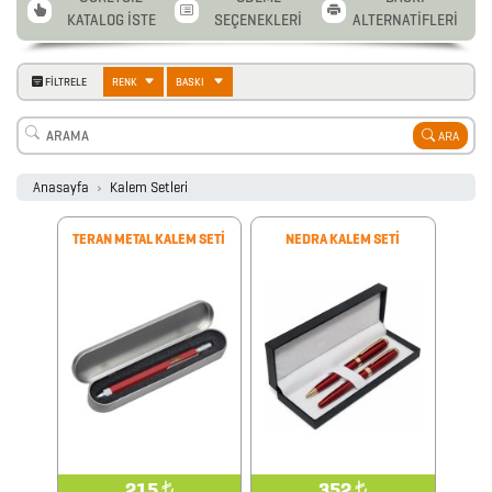
KATALOG İSTE
SEÇENEKLERİ
ALTERNATİFLERİ
FİLTRELE
RENK
BASKI
ARA
Anasayfa
Kalem Setleri
TERAN METAL KALEM SETİ
NEDRA KALEM SETİ
215
₺
352
₺