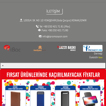
İLETİŞİM
1203/4. SK. NO: 1D YENİŞEHİR (Gıda Çarşısı) KONAK/İZMİR
Tel:
+90 232 421 71 81
(Pbx)
Faks:
+90 232 421 71 80
info@ipromosyon.com
Derneği
Üyesidir
New
×