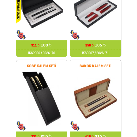
ANAHTARLIK
ARABA
AKSESUARLARI
189
₺
185
₺
311
256
₺
₺
AYNALAR
İKS2006 / 2026-70
İKS2007 / 2026-71
BARDAK
SOBE KALEM SETİ
BAKOR KALEM SETİ
&
FİNCAN
BARDAK
ALTLIKLARI
BİTKİ
YETİŞTİRME
295
₺
315
₺
391
418
₺
₺