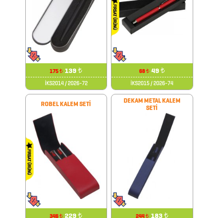
DEFTER
&
TARİHSİZ
AJANDA
139
₺
49
₺
175
68
₺
₺
İKS2014 / 2026-72
İKS2015 / 2026-74
DİĞER
DEKAM METAL KALEM
ROBEL KALEM SETİ
SETİ
TEKNOLOJİK
ÜRÜNLER
DİĞER
ÜRÜNLER
FENER
229
₺
183
₺
346
244
₺
₺