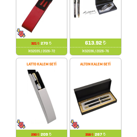
PLASTİK
MATARA
POST
613.92
₺
270
₺
321
₺
İT
İKS2035 / 2026-72
İKS2036 / 2026-76
ÜRÜNLER
LATTO KALEM SETİ
ALTON KALEM SETİ
POWER
BANK
ROZETLER
SAAT
ÇEŞİTLERİ
209
₺
267
₺
290
356
₺
₺