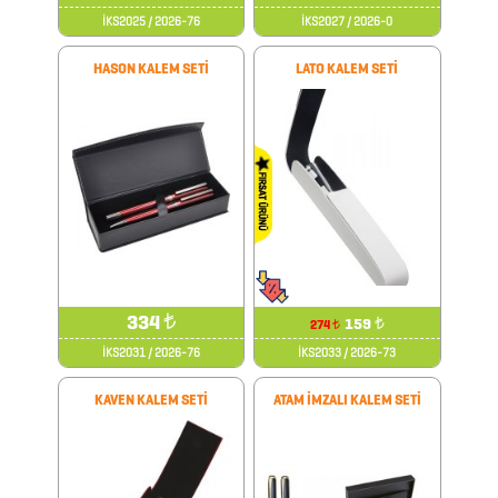
İKS2025 / 2026-76
İKS2027 / 2026-0
MAGSAFE
KARTLIK
HASON KALEM SETİ
LATO KALEM SETİ
MASA
SETLERİ
METRELER
MOUSE
PADLER
334
₺
159
₺
274
₺
ORGANİZERLER
İKS2031 / 2026-76
İKS2033 / 2026-73
ÖZEL
KAVEN KALEM SETİ
ATAM İMZALI KALEM SETİ
SETLER
PLAKET