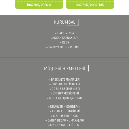
KABLOLARI
İOS7394 / 2026-0
İOS7395 / 2026-185
SEKRETERLİK
KURUMSAL
ŞEMSİYE
HAKKIMIZDA
SPEAKER
İNSAN KAYNAKLARI
BLOG
TEKSTİL
BASKIYA UYGUN RESİMLER
ÜRÜNLERİ
MÜŞTERİ HİZMETLERİ
TELEFON
BASKI ALTERNATİFLERİ
STANDI
2025 BASKI FİYATLARI
ÖDEME SEÇENEKLERİ
&
ÖN SİPARİŞ SİSTEMİ
GENEL ÇALIŞMA ŞARTLARI
TUTUCU
ÜRÜNLERİN GÖNDERİMİ
ARTAN ADET İNDİRİMİ
TERMOSLAR
GİZLİLİK POLİTİKASI
BANKA HESAP NUMARALARI
KREDİ KARTI İLE ÖDEME