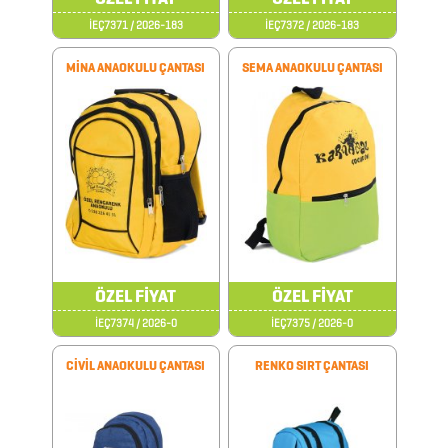
İEÇ7371 / 2026-183
İEÇ7372 / 2026-183
MİNA ANAOKULU ÇANTASI
SEMA ANAOKULU ÇANTASI
2026
PROMOSYON
AJANDA
2026
PROMOSYON
ÖZEL FİYAT
ÖZEL FİYAT
TAKVİM
İEÇ7374 / 2026-0
İEÇ7375 / 2026-0
CİVİL ANAOKULU ÇANTASI
RENKO SIRT ÇANTASI
ANAHTARLIK
ARABA