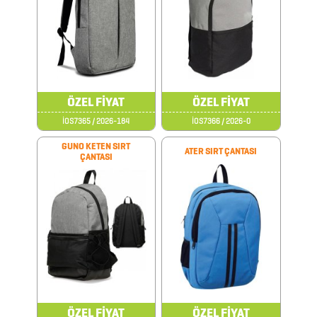
TARİHSİZ
AJANDA
DİĞER
TEKNOLOJİK
ÖZEL FİYAT
ÖZEL FİYAT
ÜRÜNLER
İOS7365 / 2026-184
İOS7366 / 2026-0
GUNO KETEN SIRT
ATER SIRT ÇANTASI
ÇANTASI
DİĞER
ÜRÜNLER
FENER
&
MAKAS
&
ÖZEL FİYAT
ÖZEL FİYAT