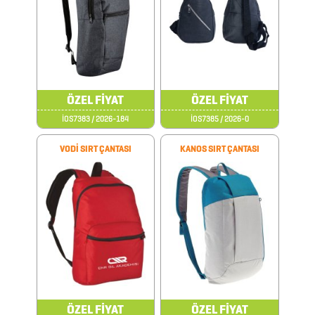
KALEMLİKLER
KARTVİZİTLİKLER
KİBRİTLER
ÖZEL FİYAT
ÖZEL FİYAT
KIRTASİYE
İOS7383 / 2026-184
İOS7385 / 2026-0
VODİ SIRT ÇANTASI
KANOS SIRT ÇANTASI
KÜP
BLOKNOTLAR
MAGNETLER
MAGSAFE
KARTLIK
ÖZEL FİYAT
ÖZEL FİYAT