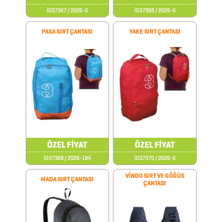
PENSE
İOS7367 / 2026-0
İOS7368 / 2026-0
FRENCH
PASA SIRT ÇANTASI
YAKE SIRT ÇANTASI
PRESS
GERİ
DÖNÜŞÜMLÜ
ÜRÜNLER
KABLOSUZ
KULAKLIK
KALEM
ÖZEL FİYAT
ÖZEL FİYAT
KUTULARI
İOS7369 / 2026-184
İOS7370 / 2026-0
KALEM
VİNDO SIRT VE GÖĞÜS
MADA SIRT ÇANTASI
ÇANTASI
SETLERİ
KALEMLER