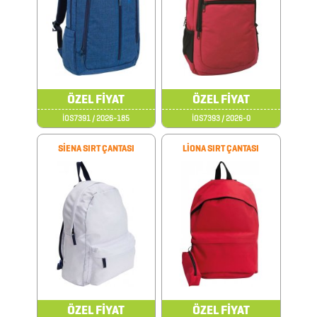
POST
İT
ÜRÜNLER
POWER
ÖZEL FİYAT
ÖZEL FİYAT
BANK
İOS7391 / 2026-185
İOS7393 / 2026-0
SİENA SIRT ÇANTASI
LİONA SIRT ÇANTASI
ROZETLER
SAAT
ÇEŞİTLERİ
ŞARJ
CİHAZLARI
ŞARJ
ÖZEL FİYAT
ÖZEL FİYAT