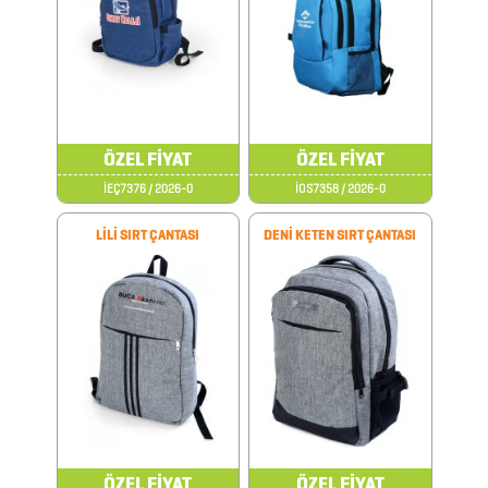
AKSESUARLARI
AYNALAR
BARDAK
ÖZEL FİYAT
ÖZEL FİYAT
&
İEÇ7376 / 2026-0
İOS7358 / 2026-0
FİNCAN
LİLİ SIRT ÇANTASI
DENİ KETEN SIRT ÇANTASI
BARDAK
ALTLIKLARI
BİTKİ
YETİŞTİRME
ÜRÜNLERİ
BLOKNOTLAR
ÖZEL FİYAT
ÖZEL FİYAT