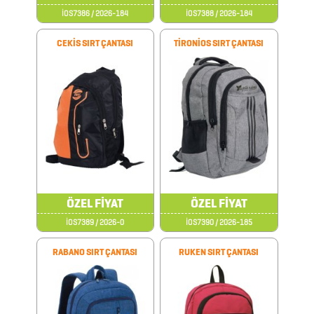
MASA
İOS7386 / 2026-184
İOS7388 / 2026-184
SETLERİ
CEKİS SIRT ÇANTASI
TİRONİOS SIRT ÇANTASI
METRELER
MOUSE
PADLER
ORGANİZERLER
ÖZEL
SETLER
ÖZEL FİYAT
ÖZEL FİYAT
İOS7389 / 2026-0
İOS7390 / 2026-185
PLAKET
RABANO SIRT ÇANTASI
RUKEN SIRT ÇANTASI
PLASTİK
MATARA