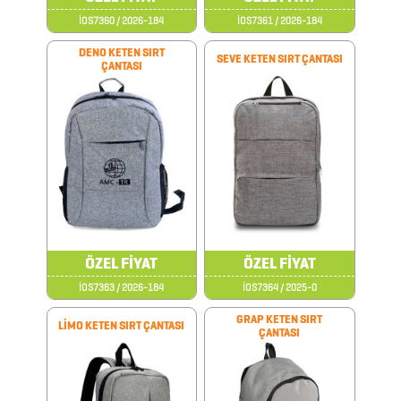
ÇAKI
İOS7360 / 2026-184
İOS7361 / 2026-184
&
DENO KETEN SIRT
SEVE KETEN SIRT ÇANTASI
TORNAVİDA
ÇANTASI
SETİ
ÇAKMAKLAR
CAM
MATARA
&
ÖZEL FİYAT
ÖZEL FİYAT
KARAF
İOS7363 / 2026-184
İOS7364 / 2025-0
ÇANTALAR
GRAP KETEN SIRT
LİMO KETEN SIRT ÇANTASI
ÇANTASI
DEFTER
&