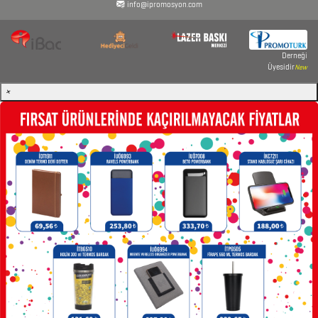
info@ipromosyon.com
Derneği
Üyesidir
New
×