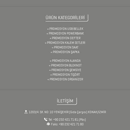
USB
BELLEKLER
ÜRÜN KATEGORİLERİ
PROMOSYON USB BELLEK
YELPAZE
PROMOSYON POWERBANK
PROMOSYON DEFTER
PROMOSYON KALEM SETLERİ
PROMOSYON SAAT
PROMOSYON ŞAPKA
PROMOSYON AJANDA
PROMOSYON BLOKNOT
PROMOSYON ŞEMSİYE
PROMOSYON TİŞÖRT
PROMOSYON ORGANİZER
İLETİŞİM
1203/4. SK. NO: 1D YENİŞEHİR (Gıda Çarşısı) KONAK/İZMİR
Tel:
+90 232 421 71 81
(Pbx)
Faks:
+90 232 421 71 80