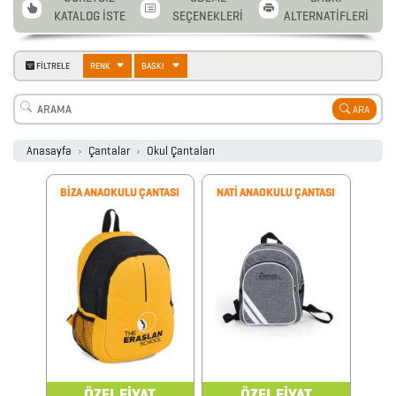
KATALOG İSTE
SEÇENEKLERİ
ALTERNATİFLERİ
FİLTRELE
RENK
BASKI
ARA
Anasayfa
Çantalar
Okul Çantaları
BİZA ANAOKULU ÇANTASI
NATİ ANAOKULU ÇANTASI
ÖZEL FİYAT
ÖZEL FİYAT