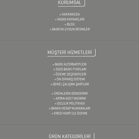
KURUMSAL
&
HAKKIMIZDA
MAKAS
İNSAN KAYNAKLARI
&
BLOG
BASKIYA UYGUN RESİMLER
PENSE
FRENCH
MÜŞTERİ HİZMETLERİ
PRESS
BASKI ALTERNATİFLERİ
GERİ
2025 BASKI FİYATLARI
ÖDEME SEÇENEKLERİ
DÖNÜŞÜMLÜ
ÖN SİPARİŞ SİSTEMİ
GENEL ÇALIŞMA ŞARTLARI
ÜRÜNLER
ÜRÜNLERİN GÖNDERİMİ
KABLOSUZ
ARTAN ADET İNDİRİMİ
GİZLİLİK POLİTİKASI
KULAKLIK
BANKA HESAP NUMARALARI
KREDİ KARTI İLE ÖDEME
KALEM
KUTULARI
ÜRÜN KATEGORİLERİ