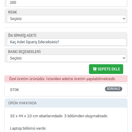
YETİŞTİRME
200
ÜRÜNLERİ
RENK
BLOKNOTLAR
ÇAKI
ÖN SİPARİŞ ADETİ:
&
TORNAVİDA
BASKI SEÇENEKLERİ:
SETİ
SEPETE EKLE
ÇAKMAKLAR
Özel üretim ürünüdür. İstenilen adette üretim yapılabilmektedir.
SORUNUZ
CAM
STOK
MATARA
ÜRÜN HAKKINDA
&
32 x 44 x 10 cm ebatlarındadır. 3 bölümden oluşmaktadır.
KARAF
ÇANTALAR
Laptop bölümü vardır.