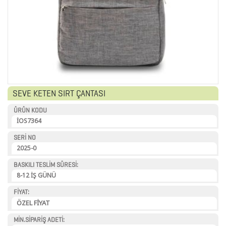
ANAHTARLIK
ARABA
AKSESUARLARI
SEVE KETEN SIRT ÇANTASI
AYNALAR
ÜRÜN KODU
BARDAK
İOS7364
&
SERİ NO
FİNCAN
2025-0
BASKILI TESLİM SÜRESİ:
8-12 İŞ GÜNÜ
BARDAK
FİYAT:
ALTLIKLARI
ÖZEL FİYAT
BİTKİ
MİN.SİPARİŞ ADETİ: