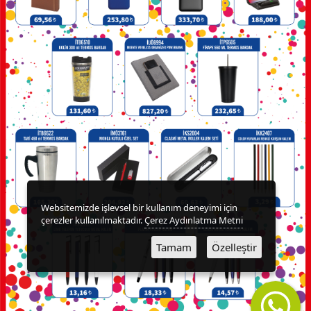
TEKNOLOJİK
ÜRÜNLER
DİĞER
ÜRÜNLER
FENER
&
MAKAS
&
Websitemizde işlevsel bir kullanım deneyimi için
çerezler kullanılmaktadır.
Çerez Aydınlatma Metni
PENSE
Tamam
Özelleştir
FRENCH
PRESS
GERİ