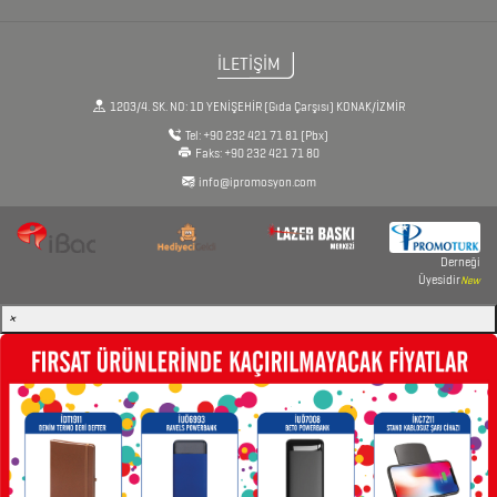
ÇAKMAKLAR
İLETİŞİM
CAM
1203/4. SK. NO: 1D YENİŞEHİR (Gıda Çarşısı) KONAK/İZMİR
MATARA
Tel:
+90 232 421 71 81
(Pbx)
&
Faks:
+90 232 421 71 80
KARAF
info@ipromosyon.com
ÇANTALAR
Derneği
Üyesidir
New
DEFTER
×
&
TARİHSİZ
AJANDA
DİĞER