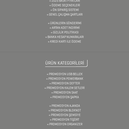
2025 BASKI FİYATLARI
&
ÖDEME SEÇENEKLERİ
ÖN SİPARİŞ SİSTEMİ
FİNCAN
GENEL ÇALIŞMA ŞARTLARI
ÜRÜNLERİN GÖNDERİMİ
ARTAN ADET İNDİRİMİ
GİZLİLİK POLİTİKASI
BARDAK
BANKA HESAP NUMARALARI
KREDİ KARTI İLE ÖDEME
ALTLIKLARI
BİTKİ
YETİŞTİRME
ÜRÜN KATEGORİLERİ
ÜRÜNLERİ
PROMOSYON USB BELLEK
PROMOSYON POWERBANK
BLOKNOTLAR
PROMOSYON DEFTER
PROMOSYON KALEM SETLERİ
ÇAKI
PROMOSYON SAAT
PROMOSYON ŞAPKA
&
PROMOSYON AJANDA
TORNAVİDA
PROMOSYON BLOKNOT
PROMOSYON ŞEMSİYE
SETİ
PROMOSYON TİŞÖRT
PROMOSYON ORGANİZER