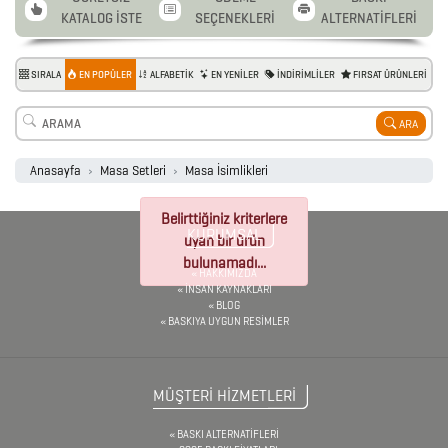
PROMOSYON
KATALOG İSTE
SEÇENEKLERİ
ALTERNATİFLERİ
AJANDA
SIRALA
EN POPÜLER
ALFABETİK
EN YENİLER
İNDİRİMLİLER
FIRSAT ÜRÜNLERİ
2026
ARA
PROMOSYON
TAKVİM
Anasayfa
Masa Setleri
Masa İsimlikleri
Belirttiğiniz kriterlere
ANAHTARLIK
KURUMSAL
uyan bir ürün
bulunamadı...
HAKKIMIZDA
İNSAN KAYNAKLARI
ARABA
BLOG
BASKIYA UYGUN RESİMLER
AKSESUARLARI
MÜŞTERİ HİZMETLERİ
AYNALAR
BASKI ALTERNATİFLERİ
BARDAK