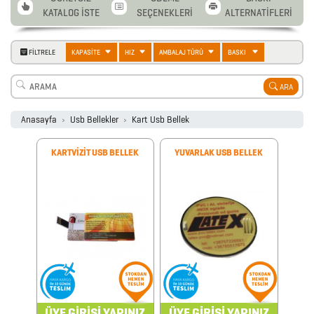
KATALOG İSTE
SEÇENEKLERİ
ALTERNATİFLERİ
FİLTRELE
KAPASİTE
HIZ
AMBALAJ TÜRÜ
BASKI
2026
ARA
PROMOSYON
Anasayfa
Usb Bellekler
Kart Usb Bellek
AJANDA
KARTVİZİT USB BELLEK
YUVARLAK USB BELLEK
2026
PROMOSYON
TAKVİM
ANAHTARLIK
ARABA
ÜYE GİRİŞİ YAPINIZ
ÜYE GİRİŞİ YAPINIZ