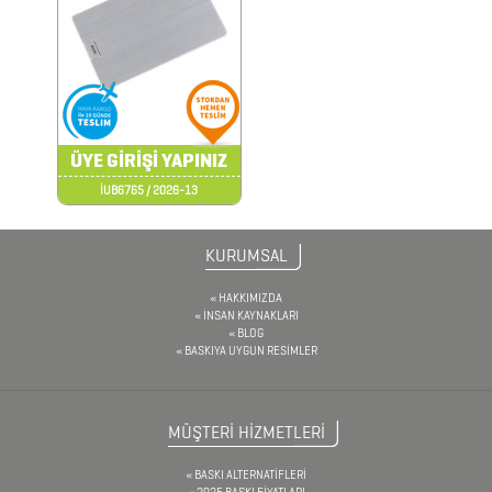
ÇAKI
&
TORNAVİDA
SETİ
ÇAKMAKLAR
ÜYE GİRİŞİ YAPINIZ
İUB6765 / 2026-13
CAM
KURUMSAL
MATARA
&
HAKKIMIZDA
İNSAN KAYNAKLARI
KARAF
BLOG
BASKIYA UYGUN RESİMLER
ÇANTALAR
MÜŞTERİ HİZMETLERİ
DEFTER
&
BASKI ALTERNATİFLERİ
2025 BASKI FİYATLARI