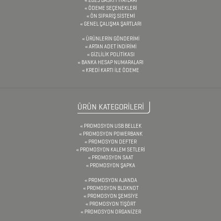
TARİHSİZ
ÖDEME SEÇENEKLERİ
ÖN SİPARİŞ SİSTEMİ
AJANDA
GENEL ÇALIŞMA ŞARTLARI
ÜRÜNLERİN GÖNDERİMİ
ARTAN ADET İNDİRİMİ
DİĞER
GİZLİLİK POLİTİKASI
BANKA HESAP NUMARALARI
TEKNOLOJİK
KREDİ KARTI İLE ÖDEME
ÜRÜNLER
ÜRÜN KATEGORİLERİ
DİĞER
PROMOSYON USB BELLEK
ÜRÜNLER
PROMOSYON POWERBANK
PROMOSYON DEFTER
PROMOSYON KALEM SETLERİ
PROMOSYON SAAT
FENER
PROMOSYON ŞAPKA
&
PROMOSYON AJANDA
PROMOSYON BLOKNOT
MAKAS
PROMOSYON ŞEMSİYE
PROMOSYON TİŞÖRT
&
PROMOSYON ORGANİZER