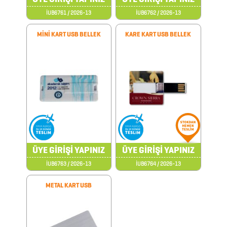
AKSESUARLARI
İUB6761 / 2026-13
İUB6762 / 2026-13
MİNİ KART USB BELLEK
KARE KART USB BELLEK
AYNALAR
BARDAK
&
FİNCAN
BARDAK
ALTLIKLARI
ÜYE GİRİŞİ YAPINIZ
ÜYE GİRİŞİ YAPINIZ
BİTKİ
İUB6763 / 2026-13
İUB6764 / 2026-13
YETİŞTİRME
METAL KART USB
ÜRÜNLERİ
BLOKNOTLAR