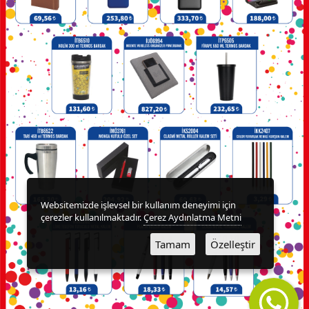
KALEMLİKLER
KARTVİZİTLİKLER
KİBRİTLER
KIRTASİYE
KÜP
BLOKNOTLAR
Websitemizde işlevsel bir kullanım deneyimi için
çerezler kullanılmaktadır.
Çerez Aydınlatma Metni
MAGNETLER
Tamam
Özelleştir
MAGSAFE
KARTLIK