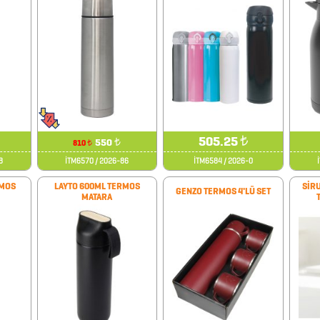
505.25
₺
550
₺
810
₺
8
İTM6570 / 2026-86
İTM6584 / 2026-0
RMOS
LAYTO 600ML TERMOS
SİRU
GENZO TERMOS 4'LÜ SET
MATARA