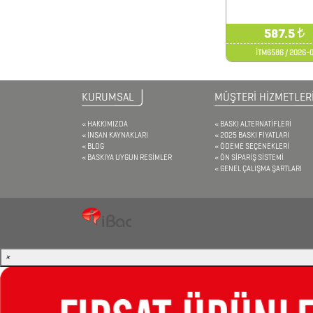
ÜRÜNLER
587.5
₺
İTM6586 / 2026-
FENER
&
KURUMSAL
MÜŞTERİ HİZMETLER
MAKAS
&
HAKKIMIZDA
BASKI ALTERNATİFLERİ
İNSAN KAYNAKLARI
2025 BASKI FİYATLARI
PENSE
BLOG
ÖDEME SEÇENEKLERİ
BASKIYA UYGUN RESİMLER
ÖN SİPARİŞ SİSTEMİ
FRENCH
GENEL ÇALIŞMA ŞARTLARI
PRESS
GERİ
DÖNÜŞÜMLÜ
ÜRÜNLER
×
KABLOSUZ
KULAKLIK