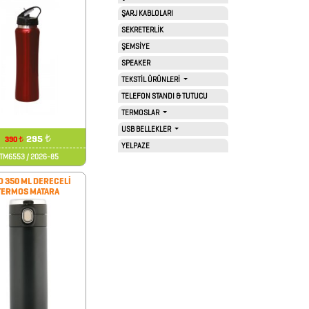
ŞARJ KABLOLARI
SEKRETERLİK
ŞEMSİYE
SPEAKER
TEKSTİL ÜRÜNLERİ
TELEFON STANDI & TUTUCU
TERMOSLAR
USB BELLEKLER
295
₺
390
₺
YELPAZE
İTM6553 / 2026-85
O 350 ML DERECELİ
TERMOS MATARA