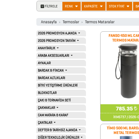
FİLTRELE
RENK
KAPASİTE
STOK FİYAT
B
Anasayfa
Termoslar
Termos Mataralar
2026 PROMOSYON AJANDA
FANSO 450 ML CA
TERMOS MATAR
2026 PROMOSYON TAKVİM
ANAHTARLIK
ARABA AKSESUARLARI
AYNALAR
BARDAK & FİNCAN
BARDAK ALTLIKLARI
BİTKİ YETİŞTİRME ÜRÜNLERİ
BLOKNOTLAR
2026
ÇAKI & TORNAVİDA SETİ
PROMOSYON
785.35
₺
ÇAKMAKLAR
AJANDA
CAM MATARA & KARAF
İKM6737 / 2026-
ÇANTALAR
TİMO 500 ML BARD
DEFTER & TARİHSİZ AJANDA
METAL TERMO
2026
DİĞER TEKNOLOJİK ÜRÜNLER