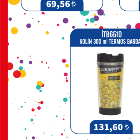
MAGNETLER
MAGSAFE
KARTLIK
MASA
SETLERİ
METRELER
MOUSE
PADLER
ORGANİZERLER
ÖZEL