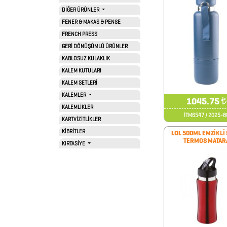
PROMOSYON
DİĞER ÜRÜNLER
FENER & MAKAS & PENSE
TAKVİM
FRENCH PRESS
GERİ DÖNÜŞÜMLÜ ÜRÜNLER
ANAHTARLIK
KABLOSUZ KULAKLIK
KALEM KUTULARI
KALEM SETLERİ
ARABA
KALEMLER
1045.75
₺
AKSESUARLARI
KALEMLİKLER
İTM6547 / 2025-8
KARTVİZİTLİKLER
KİBRİTLER
LOL 500ML EMZİKLİ
TERMOS MATAR
AYNALAR
KIRTASİYE
BARDAK
&
FİNCAN