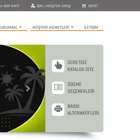
e-BAYİ KAYIT
BAYİ / MÜŞTERİ GİRİŞİ
SEPET
KURUMSAL
MÜŞTERİ HİZMETLERİ
İLETİŞİM
ÜCRETSİZ
KATALOG İSTE
ÖDEME
SEÇENEKLERİ
Next
BASKI
ALTERNATİFLERİ