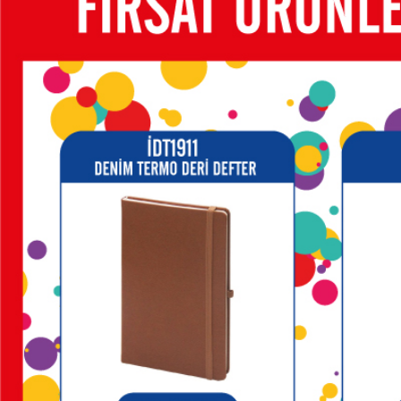
KALEM
KUTULARI
KALEM
SETLERİ
KALEMLER
KALEMLİKLER
KARTVİZİTLİKLER
KİBRİTLER
KIRTASİYE
KÜP
BLOKNOTLAR