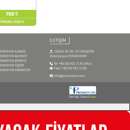
705
₺
İTM6589 / 2026-0
İLETİŞİM
ROMOSYON AJANDA
1203/4. SK. NO: 1D YENİŞEHİR
ROMOSYON BLOKNOT
(Gıda Çarşısı) KONAK/İZMİR
ROMOSYON ŞEMSİYE
Tel:
+90 232 421 71 81
(Pbx)
ROMOSYON TİŞÖRT
Faks:
+90 232 421 71 80
ROMOSYON ORGANİZER
info@ipromosyon.com
Derneği Üyesidir
New