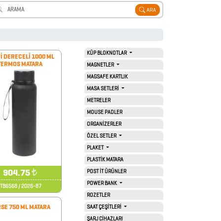
ARA
KÜP BLOKNOTLAR
İ DERECELİ 1000 ML
TERMOS MATARA
MAGNETLER
MAGSAFE KARTLIK
MASA SETLERİ
METRELER
MOUSE PADLER
ORGANİZERLER
ÖZEL SETLER
PLAKET
PLASTİK MATARA
904.75
₺
POST İT ÜRÜNLER
POWER BANK
İTB6568 / 2026-87
ROZETLER
SE 750 ML MATARA
SAAT ÇEŞİTLERİ
ŞARJ CİHAZLARI