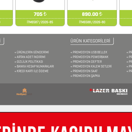
705
₺
890.00
₺
0
İTM6587 / 2026-85
İTM6588 / 2026-80
İ
ÜRÜN KATEGORİLERİ
ÜRÜNLERİN GÖNDERİMİ
PROMOSYON USB BELLEK
P
ARTAN ADET İNDİRİMİ
PROMOSYON POWERBANK
P
GİZLİLİK POLİTİKASI
PROMOSYON DEFTER
P
BANKA HESAP NUMARALARI
PROMOSYON KALEM SETLERİ
P
KREDİ KARTI İLE ÖDEME
PROMOSYON SAAT
P
PROMOSYON ŞAPKA