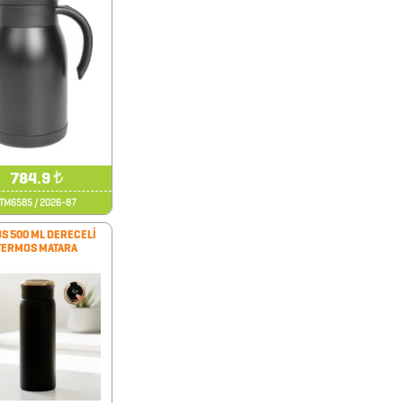
784.9
₺
İTM6585 / 2026-87
S 500 ML DERECELİ
TERMOS MATARA