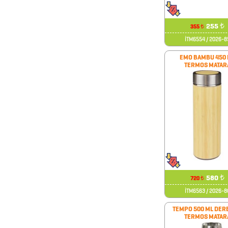
BARDAK
ALTLIKLARI
255
₺
355
₺
BİTKİ
İTM6554 / 2026-8
YETİŞTİRME
EMO BAMBU 450 
ÜRÜNLERİ
TERMOS MATAR
BLOKNOTLAR
ÇAKI
&
TORNAVİDA
SETİ
ÇAKMAKLAR
580
₺
720
₺
İTM6563 / 2026-8
CAM
TEMPO 500 ML DER
TERMOS MATAR
MATARA