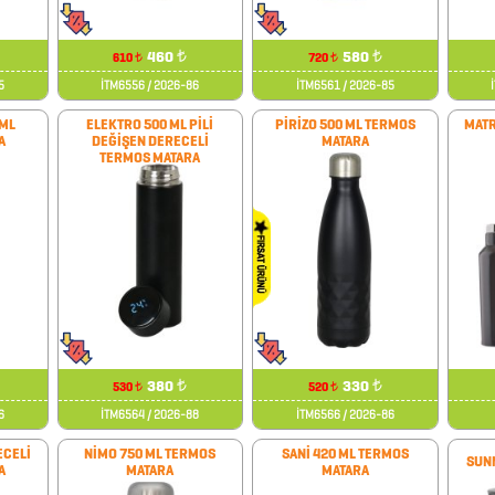
460
₺
580
₺
610
720
₺
₺
5
İTM6556 / 2026-86
İTM6561 / 2026-85
ML
ELEKTRO 500 ML PİLİ
PİRİZO 500 ML TERMOS
MATR
A
DEĞİŞEN DERECELİ
MATARA
TERMOS MATARA
380
₺
330
₺
530
520
₺
₺
6
İTM6564 / 2026-88
İTM6566 / 2026-86
ECELİ
NİMO 750 ML TERMOS
SANİ 420 ML TERMOS
SUN
A
MATARA
MATARA