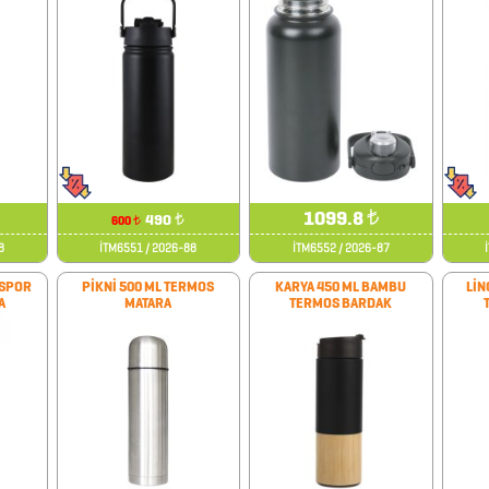
1099.8
₺
490
₺
600
₺
8
İTM6551 / 2026-88
İTM6552 / 2026-87
 SPOR
PİKNİ 500 ML TERMOS
KARYA 450 ML BAMBU
LİN
A
MATARA
TERMOS BARDAK