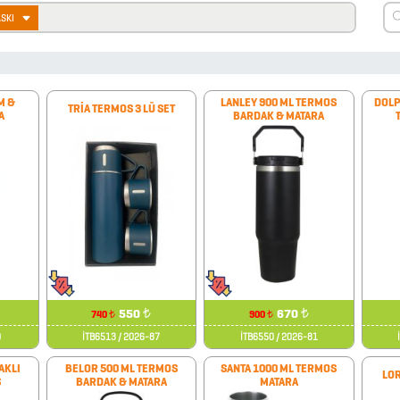
ASKI
M &
LANLEY 900 ML TERMOS
DOLP
TRİA TERMOS 3 LÜ SET
A
BARDAK & MATARA
550
₺
670
₺
740
900
₺
₺
0
İTB6513 / 2026-87
İTB6550 / 2026-81
AKLI
BELOR 500 ML TERMOS
SANTA 1000 ML TERMOS
LOR
S
BARDAK & MATARA
MATARA