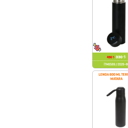
&
KARAF
ÇANTALAR
DEFTER
&
330
₺
490
₺
TARİHSİZ
İTM6569 / 2026-8
AJANDA
LENOA 600 ML TE
MATARA
DİĞER
TEKNOLOJİK
ÜRÜNLER
DİĞER