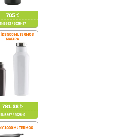
705
₺
İTM6562 / 2026-87
İKS 500 ML TERMOS
MATARA
781.38
₺
İTM6567 / 2026-0
NY 1000 ML TERMOS