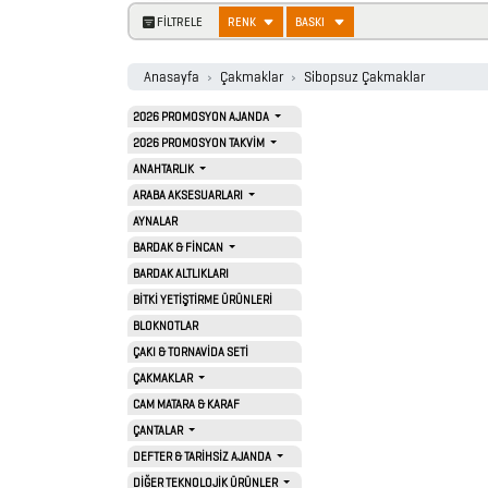
FİLTRELE
RENK
BASKI
Anasayfa
Çakmaklar
Sibopsuz Çakmaklar
2026 PROMOSYON AJANDA
2026 PROMOSYON TAKVİM
2026
ANAHTARLIK
PROMOSYON
ARABA AKSESUARLARI
AJANDA
AYNALAR
BARDAK & FİNCAN
BARDAK ALTLIKLARI
2026
BİTKİ YETİŞTİRME ÜRÜNLERİ
PROMOSYON
BLOKNOTLAR
TAKVİM
ÇAKI & TORNAVİDA SETİ
ÇAKMAKLAR
CAM MATARA & KARAF
ANAHTARLIK
ÇANTALAR
DEFTER & TARİHSİZ AJANDA
DİĞER TEKNOLOJİK ÜRÜNLER