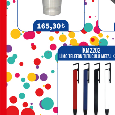
KALEMLİKLER
KARTVİZİTLİKLER
KİBRİTLER
KIRTASİYE
KÜP
BLOKNOTLAR
MAGNETLER
MAGSAFE
KARTLIK