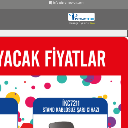
info@ipromosyon.com
Derneği Üyesidir
New