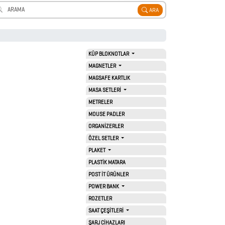
ARA
KÜP BLOKNOTLAR
MAGNETLER
MAGSAFE KARTLIK
MASA SETLERİ
METRELER
MOUSE PADLER
ORGANİZERLER
ÖZEL SETLER
PLAKET
PLASTİK MATARA
POST İT ÜRÜNLER
POWER BANK
ROZETLER
SAAT ÇEŞİTLERİ
ŞARJ CİHAZLARI