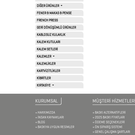
ARABA
DİĞER ÜRÜNLER
AKSESUARLARI
FENER & MAKAS & PENSE
FRENCH PRESS
GERİ DÖNÜŞÜMLÜ ÜRÜNLER
AYNALAR
KABLOSUZ KULAKLIK
KALEM KUTULARI
BARDAK
KALEM SETLERİ
&
KALEMLER
FİNCAN
KALEMLİKLER
KARTVİZİTLİKLER
KİBRİTLER
BARDAK
KIRTASİYE
ALTLIKLARI
KURUMSAL
MÜŞTERİ HİZMETLER
BİTKİ
YETİŞTİRME
HAKKIMIZDA
BASKI ALTERNATİFLERİ
İNSAN KAYNAKLARI
2025 BASKI FİYATLARI
ÜRÜNLERİ
BLOG
ÖDEME SEÇENEKLERİ
BASKIYA UYGUN RESİMLER
ÖN SİPARİŞ SİSTEMİ
GENEL ÇALIŞMA ŞARTLARI
BLOKNOTLAR