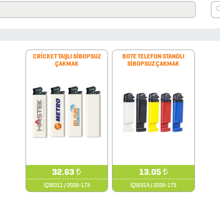
CRİCKET TAŞLI SİBOPSUZ
BOTE TELEFON STANDLI
ÇAKMAK
SİBOPSUZ ÇAKMAK
32.63
₺
13.05
₺
İÇS6311 / 2026-173
İÇS6314 / 2026-173