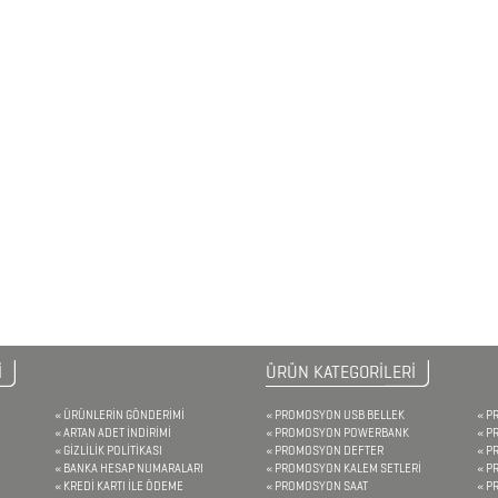
İ
ÜRÜN KATEGORİLERİ
ÜRÜNLERİN GÖNDERİMİ
PROMOSYON USB BELLEK
P
ARTAN ADET İNDİRİMİ
PROMOSYON POWERBANK
P
GİZLİLİK POLİTİKASI
PROMOSYON DEFTER
P
BANKA HESAP NUMARALARI
PROMOSYON KALEM SETLERİ
P
KREDİ KARTI İLE ÖDEME
PROMOSYON SAAT
P