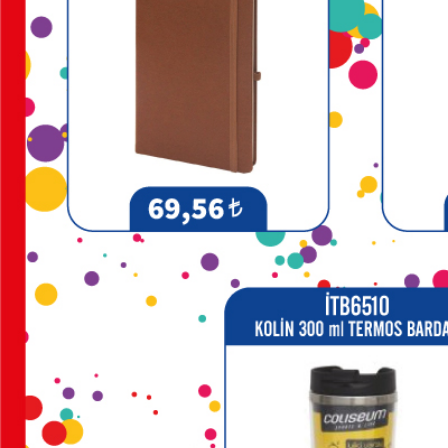
&
TARİHSİZ
AJANDA
DİĞER
TEKNOLOJİK
ÜRÜNLER
DİĞER
ÜRÜNLER
FENER
&
MAKAS