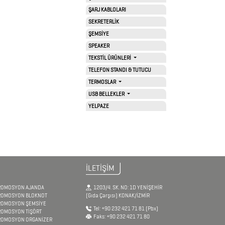
ŞARJ KABLOLARI
SEKRETERLİK
ŞEMSİYE
SPEAKER
TEKSTİL ÜRÜNLERİ
TELEFON STANDI & TUTUCU
TERMOSLAR
USB BELLEKLER
YELPAZE
İLETİŞİM
ROMOSYON AJANDA
1203/4. SK. NO: 1D YENİŞEHİR
ROMOSYON BLOKNOT
(Gıda Çarşısı) KONAK/İZMİR
ROMOSYON ŞEMSİYE
Tel:
+90 232 421 71 81
(Pbx)
ROMOSYON TİŞÖRT
Faks:
+90 232 421 71 80
ROMOSYON ORGANİZER