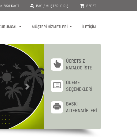
e-BAYİ KAYIT
BAYİ / MÜŞTERİ GİRİŞİ
SEPET
KURUMSAL
MÜŞTERİ HİZMETLERİ
İLETİŞİM
ÜCRETSİZ
KATALOG İSTE
ÖDEME
SEÇENEKLERİ
Next
BASKI
ALTERNATİFLERİ