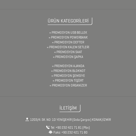
SETİ
ÇAKMAKLAR
ÜRÜN KATEGORİLERİ
PROMOSYON USB BELLEK
CAM
PROMOSYON POWERBANK
PROMOSYON DEFTER
MATARA
PROMOSYON KALEM SETLERİ
PROMOSYON SAAT
&
PROMOSYON ŞAPKA
KARAF
PROMOSYON AJANDA
PROMOSYON BLOKNOT
ÇANTALAR
PROMOSYON ŞEMSİYE
PROMOSYON TİŞÖRT
PROMOSYON ORGANİZER
DEFTER
&
İLETİŞİM
TARİHSİZ
1203/4. SK. NO: 1D YENİŞEHİR (Gıda Çarşısı) KONAK/İZMİR
AJANDA
Tel:
+90 232 421 71 81
(Pbx)
Faks:
+90 232 421 71 80