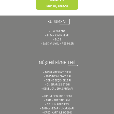
İKG2176 / 2026-52
BARDAK
&
KURUMSAL
FİNCAN
HAKKIMIZDA
İNSAN KAYNAKLARI
BLOG
BARDAK
BASKIYA UYGUN RESİMLER
ALTLIKLARI
BİTKİ
MÜŞTERİ HİZMETLERİ
YETİŞTİRME
BASKI ALTERNATİFLERİ
ÜRÜNLERİ
2025 BASKI FİYATLARI
ÖDEME SEÇENEKLERİ
BLOKNOTLAR
ÖN SİPARİŞ SİSTEMİ
GENEL ÇALIŞMA ŞARTLARI
ÇAKI
ÜRÜNLERİN GÖNDERİMİ
ARTAN ADET İNDİRİMİ
&
GİZLİLİK POLİTİKASI
TORNAVİDA
BANKA HESAP NUMARALARI
KREDİ KARTI İLE ÖDEME