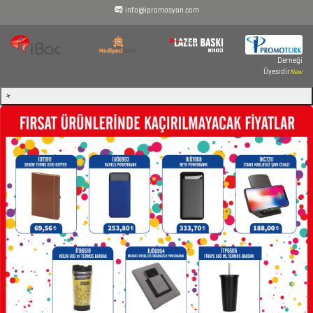
info@ipromosyon.com
DİĞER
TEKNOLOJİK
ÜRÜNLER
Derneği
Üyesidir
New
×
DİĞER
ÜRÜNLER
FENER
&
MAKAS
&
PENSE
FRENCH
PRESS