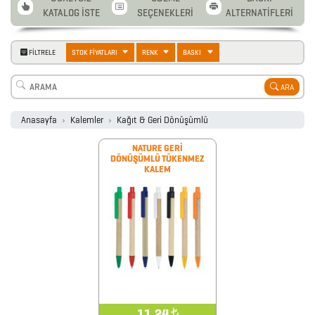
KATALOG İSTE
SEÇENEKLERİ
ALTERNATİFLERİ
2026
PROMOSYON
FİLTRELE
STOK FİYATLARI
RENK
BASKI
AJANDA
ARA
2026
Anasayfa
Kalemler
Kağıt & Geri Dönüşümlü
PROMOSYON
TAKVİM
NATURE GERİ
DÖNÜŞÜMLÜ TÜKENMEZ
KALEM
ANAHTARLIK
ARABA
AKSESUARLARI
11.24
₺
AYNALAR