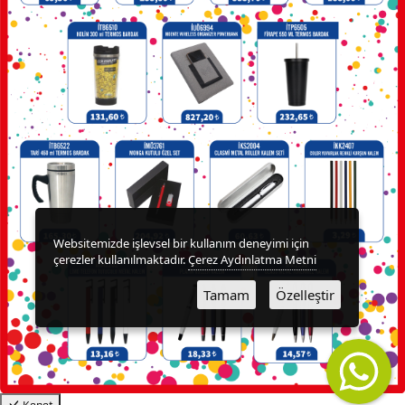
ÜRÜNLERİ
TELEFON
STANDI
&
TUTUCU
TERMOSLAR
Websitemizde işlevsel bir kullanım deneyimi için
USB
çerezler kullanılmaktadır.
Çerez Aydınlatma Metni
BELLEKLER
Tamam
Özelleştir
YELPAZE