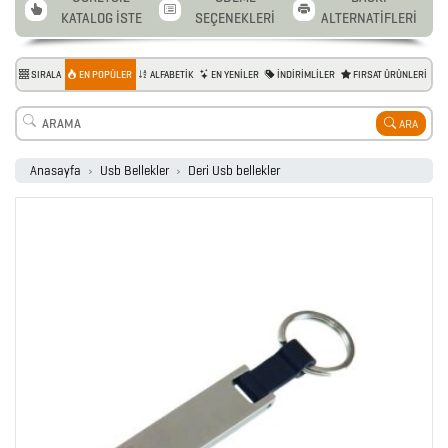
KATALOG İSTE
SEÇENEKLERİ
ALTERNATİFLERİ
SIRALA
EN POPÜLER
ALFABETİK
EN YENİLER
İNDİRİMLİLER
FIRSAT ÜRÜNLERİ
ARA
Anasayfa
Usb Bellekler
Deri Usb bellekler
2026
PROMOSYON
AJANDA