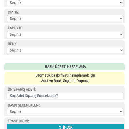
FİNCAN
ÇİP HIZ
BARDAK
KAPASİTE
ALTLIKLARI
BİTKİ
RENK
YETİŞTİRME
ÜRÜNLERİ
BASKI ÜCRETİ HESAPLAMA
BLOKNOTLAR
Otomatik baskı fiyatı hesaplamak için
ÇAKI
Adet ve Baskı Seçimini Yapınız.
&
ÖN SİPARİŞ ADETİ:
TORNAVİDA
SETİ
BASKI SEÇENEKLERİ:
ÇAKMAKLAR
TRASE ÇİZİMİ:
İNDİR